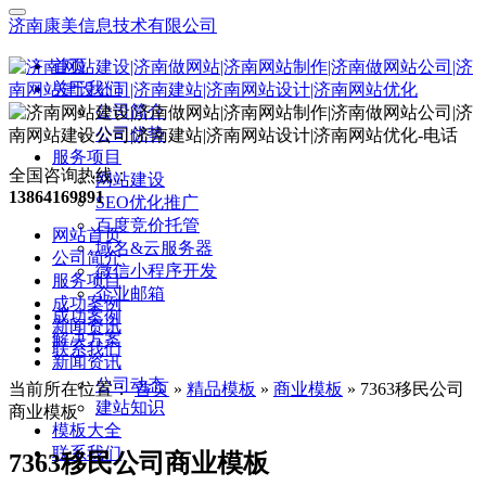
济南康美信息技术有限公司
首页
关于我们
公司简介
公司优势
服务项目
全国咨询热线：
网站建设
13864169891
SEO优化推广
百度竞价托管
网站首页
域名&云服务器
公司简介
微信小程序开发
服务项目
企业邮箱
成功案例
成功案例
新闻资讯
解决方案
联系我们
新闻资讯
公司动态
当前所在位置：
首页
»
精品模板
»
商业模板
»
7363移民公司
建站知识
商业模板
模板大全
联系我们
7363移民公司商业模板