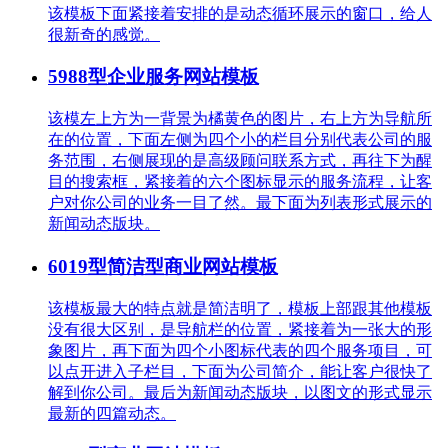
该模板下面紧接着安排的是动态循环展示的窗口，给人
很新奇的感觉。
5988型企业服务网站模板
该模左上方为一背景为橘黄色的图片，右上方为导航所
在的位置，下面左侧为四个小的栏目分别代表公司的服
务范围，右侧展现的是高级顾问联系方式，再往下为醒
目的搜索框，紧接着的六个图标显示的服务流程，让客
户对你公司的业务一目了然。最下面为列表形式展示的
新闻动态版块。
6019型简洁型商业网站模板
该模板最大的特点就是简洁明了，模板上部跟其他模板
没有很大区别，是导航栏的位置，紧接着为一张大的形
象图片，再下面为四个小图标代表的四个服务项目，可
以点开进入子栏目，下面为公司简介，能让客户很快了
解到你公司。最后为新闻动态版块，以图文的形式显示
最新的四篇动态。