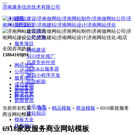
济南康美信息技术有限公司
首页
关于我们
公司简介
公司优势
服务项目
全国咨询热线：
网站建设
13864169891
SEO优化推广
百度竞价托管
网站首页
域名&云服务器
公司简介
微信小程序开发
服务项目
企业邮箱
成功案例
成功案例
新闻资讯
解决方案
联系我们
新闻资讯
公司动态
当前所在位置：
首页
»
精品模板
»
商业模板
»
6918家政服务
建站知识
商业网站模板
模板大全
联系我们
6918家政服务商业网站模板