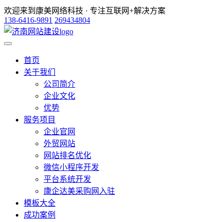
欢迎来到康美网络科技 · 专注互联网+解决方案
138-6416-9891
269434804
首页
关于我们
公司简介
企业文化
优势
服务项目
企业官网
外贸网站
网站排名优化
微信小程序开发
平台系统开发
康企达美采购网入驻
模板大全
成功案例