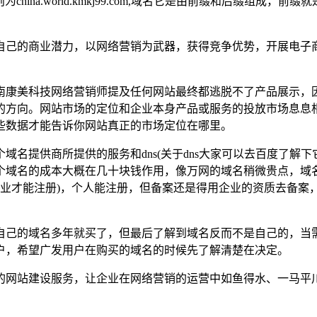
级域名则为china.world.kmkj99.com,域名它是由前缀和后缀
自己的商业潜力，以网络营销为武器，获得竞争优势，开展电子
南康美科技网络营销师提及任何网站最终都逃脱不了产品展示，
的方向。网站市场的定位和企业本身产品或服务的投放市场息息
些数据才能告诉你网站真正的市场定位在哪里。
所提供的服务和dns(关于dns大家可以去百度了解下它的概念)不一样
个域名的成本大概在几十块钱作用，像万网的域名稍微贵点，域
企业才能注册)，个人能注册，但备案还是得用企业的资质去备案，
。
自己的域名多年就买了，但最后了解到域名反而不是自己的，当
户，希望广发用户在购买的域名的时候先了解清楚在决定。
的网站建设服务，让企业在网络营销的运营中如鱼得水、一马平