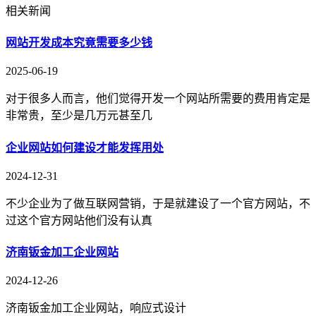
相关新闻
网站开发成本究竟需要多少钱
2025-06-19
对于很多人而言，他们觉得开发一个网站所需要的费用肯定是
非常贵，至少是几万元甚至几
企业网站如何建设才能发挥用处
2024-12-31
不少企业为了做互联网营销，于是就建设了一个官方网站，不
过这个官方网站他们没有认真
济南钣金加工企业网站
2024-12-26
济南钣金加工企业网站，响应式设计