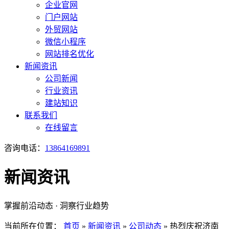
企业官网
门户网站
外贸网站
微信小程序
网站排名优化
新闻资讯
公司新闻
行业资讯
建站知识
联系我们
在线留言
咨询电话：
13864169891
新闻资讯
掌握前沿动态 · 洞察行业趋势
当前所在位置：
首页
»
新闻资讯
»
公司动态
»
热烈庆祝济南