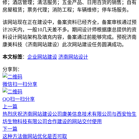
修；酒店管理；清洁服务；五金产品、日用百货的销售；自有
房屋租赁；票务代理；消防工程；车辆维修；停车场服务。
该网站现在正在建设中，备案资料已经齐全，备案审核通过预
计20天内，一般10几天差不多。期间设计师根据康总提供的资
料设计网站架构及填充内容，备案通过前能够完成。预祝济南
康美科技（济南网站建设）此次网站建设任务圆满成功。
本文标签
：
企业网站建设
济南网站设计
分享到：
微信扫一扫分享
QQ扫一扫分享
上一篇
热烈庆祝济南网站建设公司康美信息技术有限公司与西安怡生
坊生物科技有限公司合作建设的网站交付使用
下一篇
这种方法做网站优化是否可取