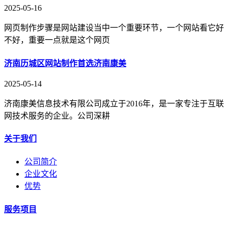
2025-05-16
网页制作步骤是网站建设当中一个重要环节，一个网站看它好
不好，重要一点就是这个网页
济南历城区网站制作首选济南康美
2025-05-14
济南康美信息技术有限公司成立于2016年，是一家专注于互联
网技术服务的企业。公司深耕
关于我们
公司简介
企业文化
优势
服务项目