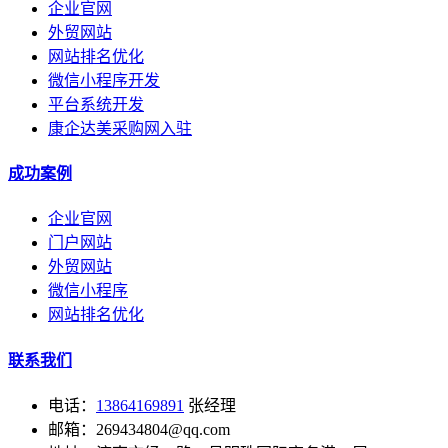
企业官网
外贸网站
网站排名优化
微信小程序开发
平台系统开发
康企达美采购网入驻
成功案例
企业官网
门户网站
外贸网站
微信小程序
网站排名优化
联系我们
电话：
13864169891
张经理
邮箱：269434804@qq.com