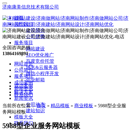
济南康美信息技术有限公司
首页
关于我们
公司简介
公司优势
服务项目
全国咨询热线：
网站建设
13864169891
SEO优化推广
百度竞价托管
网站首页
域名&云服务器
公司简介
微信小程序开发
服务项目
企业邮箱
成功案例
成功案例
新闻资讯
解决方案
联系我们
新闻资讯
公司动态
当前所在位置：
首页
»
精品模板
»
商业模板
»
5988型企业服
建站知识
务网站模板
模板大全
联系我们
5988型企业服务网站模板