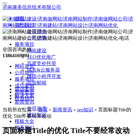
济南康美信息技术有限公司
首页
关于我们
公司简介
公司优势
服务项目
全国咨询热线：
网站建设
13864169891
SEO优化推广
百度竞价托管
网站首页
域名&云服务器
公司简介
微信小程序开发
服务项目
企业邮箱
成功案例
成功案例
新闻资讯
解决方案
联系我们
新闻资讯
公司动态
当前所在位置：
首页
»
新闻资讯
»
seo知识
»
页面标题Title的
建站知识
优化 Title不要经常改动
模板大全
联系我们
页面标题Title的优化 Title不要经常改动