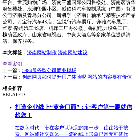
平台、世茂购物广场、济南三盛国际公园售楼处、济南茗筑华
府售楼处、浪潮玺园小区、威伯科汽车控制系统（中国）有限
公司济南及青岛分公司、斯凯孚（济南）轴承与精密技术产品
公司、万宝行汽车4S店、宝悦行汽车展厅、奔驰汽车展厅、
华泰·路虎汽车4S店、机床二厂办公楼、鲁能电力设备工厂、
槐荫区政府、山东省电视台、中豪大酒店等多家单位提供清
洁、保养服务。
本文标签
：
济南网站制作
济南网站建设
查看案例
上一篇：
5984服务型公司商业模板
下一篇：
创建网页如何提升用户体验呢 网站的内容要有价值
相关推荐
RELATED
打造企业线上“黄金门面”：让客户第一眼就信
赖您！
在数字时代，潜在客户认识您的第一步，往往始于搜
索、网站或社交媒体——您的线上形象已是无可替代