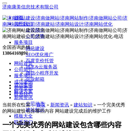
济南康美信息技术有限公司
首页
关于我们
公司简介
公司优势
服务项目
全国咨询热线：
网站建设
13864169891
SEO优化推广
百度竞价托管
网站首页
域名&云服务器
公司简介
微信小程序开发
服务项目
企业邮箱
成功案例
成功案例
新闻资讯
解决方案
联系我们
新闻资讯
公司动态
当前所在位置：
首页
»
新闻资讯
»
建站知识
»
一个完美优秀
建站知识
的网站建设包含哪些内容 网站建设完成后的维护工作
模板大全
联系我们
一个完美优秀的网站建设包含哪些内容