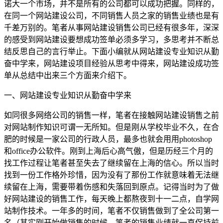
诺大一个市场，并不是所有的公司都可以成功把握。同样的，
在同一个网站建设公司，不同销售人员之家的销售业绩也是有
千差万别的。笔者从事网站建设销售公司已经有很多年，深深
的感受到网站建设要想成功签单必须多学习，多思考并不断总
结反思自己的言行举止。下面小编就从网站建设专业知识从勤
奋中学来，网站建设项目经验从思考中得来，网站建设成功签
单从总结中出来三个方面来介绍下。
一、网站建设专业知识从勤奋中学来
如同很多网络公司的销售一样，笔者在接触网站建设销售之前
对网站制作知识可谓一无所知。但是刚从学校毕业不久，在合
肥的时候是一家公司的行政人员，最多也就会用用photoshop
和office办公软件。刚到上海后心高气傲，但是历经三个月的
找工作过程让笔者甚至失去了继续留在上海的信心。所以当时
找到一份工作格外珍惜，因为没有了那份工作就意味着无法继
续留在上海，需要带着伤感和失落回到原点。记得当时为了做
好网站建设的销售工作，每天晚上都熬夜到十一二点，自学网
站制作技术。一年多的时间，笔者不仅销售做到了全公司第一
名（其实刚开始做销售的时候，笔者的销售业绩就一直保持前