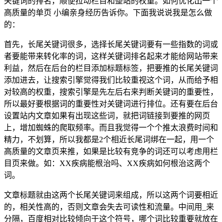
关键词的排名，顺便拉动栏目和整站的权重。如何优化出一个
高质量的单页 小编亲身经历告诉你。下面我说说我是怎么做
的：
首先，长尾关键词很多，选择长尾关键词要有一些指数的词或
者要能带来转化率的词，这样关键词排名起来才能给网站带来
利益，然后在后台的栏目添加标题标签，把要推的长尾关键词
添加进去，让搜索引擎觉得我们比较重视这个词，从而给予相
对较高的权重，搜索引擎是先左后右来判断关键词的重要性，
所以最好要根据词的重要性对关键词进行排位。还有要在后台
设置站内文章如果有出现这些词，就把词链接到要推的网页
上，增加蜘蛛的爬取频率。而且我觉得一个个推太浪费时间和
精力，不划算，所以我都是2个相近长尾词绑在一起，用一个
高质量的文章页来推，如果是比较有竞争的词还可以考虑用栏
目页来做。如：XX疾病能根治吗、XX疾病如何根治这两个
词。
文章标题就由这两个长尾关键词来组成，所以这两个词要相近
的，相关性高的，否则文章会失去可读性和流量。中间用_来
分隔，百度相对比较倾向于这个符号，哪个词比较重要就放在