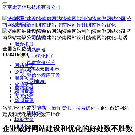
济南康美信息技术有限公司
首页
关于我们
公司简介
公司优势
服务项目
全国咨询热线：
网站建设
13864169891
SEO优化推广
百度竞价托管
网站首页
域名&云服务器
公司简介
微信小程序开发
服务项目
企业邮箱
成功案例
成功案例
新闻资讯
解决方案
联系我们
新闻资讯
公司动态
当前所在位置：
首页
»
新闻资讯
»
搜索优化
»
企业做好网站
建站知识
建设和优化的好处数不胜数
模板大全
联系我们
企业做好网站建设和优化的好处数不胜数