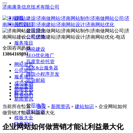
济南康美信息技术有限公司
首页
关于我们
公司简介
公司优势
服务项目
全国咨询热线：
网站建设
13864169891
SEO优化推广
百度竞价托管
网站首页
域名&云服务器
公司简介
微信小程序开发
服务项目
企业邮箱
成功案例
成功案例
新闻资讯
解决方案
联系我们
新闻资讯
公司动态
当前所在位置：
首页
»
新闻资讯
»
建站知识
»
企业网站如何
建站知识
做营销才能让利益最大化
模板大全
联系我们
企业网站如何做营销才能让利益最大化