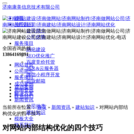
济南康美信息技术有限公司
首页
关于我们
公司简介
公司优势
服务项目
全国咨询热线：
网站建设
13864169891
SEO优化推广
百度竞价托管
网站首页
域名&云服务器
公司简介
微信小程序开发
服务项目
企业邮箱
成功案例
成功案例
新闻资讯
解决方案
联系我们
新闻资讯
公司动态
当前所在位置：
首页
»
新闻资讯
»
建站知识
»
对网站内部结
建站知识
构优化的四个技巧
模板大全
联系我们
对网站内部结构优化的四个技巧