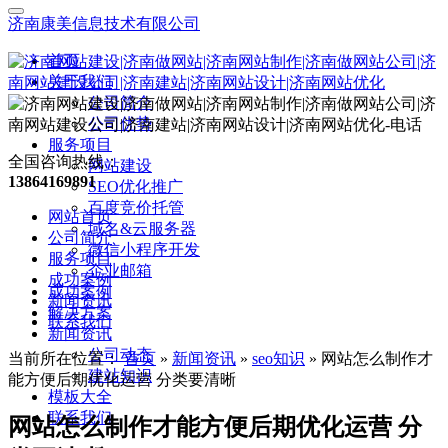
济南康美信息技术有限公司
首页
关于我们
公司简介
公司优势
服务项目
全国咨询热线：
网站建设
13864169891
SEO优化推广
百度竞价托管
网站首页
域名&云服务器
公司简介
微信小程序开发
服务项目
企业邮箱
成功案例
成功案例
新闻资讯
解决方案
联系我们
新闻资讯
公司动态
当前所在位置：
首页
»
新闻资讯
»
seo知识
»
网站怎么制作才
建站知识
能方便后期优化运营 分类要清晰
模板大全
联系我们
网站怎么制作才能方便后期优化运营 分