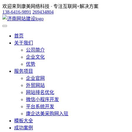
欢迎来到康美网络科技 · 专注互联网+解决方案
138-6416-9891
269434804
首页
关于我们
公司简介
企业文化
优势
服务项目
企业官网
外贸网站
网站排名优化
微信小程序开发
平台系统开发
康企达美采购网入驻
模板大全
成功案例