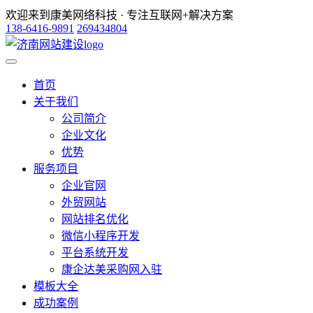
欢迎来到康美网络科技 · 专注互联网+解决方案
138-6416-9891
269434804
首页
关于我们
公司简介
企业文化
优势
服务项目
企业官网
外贸网站
网站排名优化
微信小程序开发
平台系统开发
康企达美采购网入驻
模板大全
成功案例