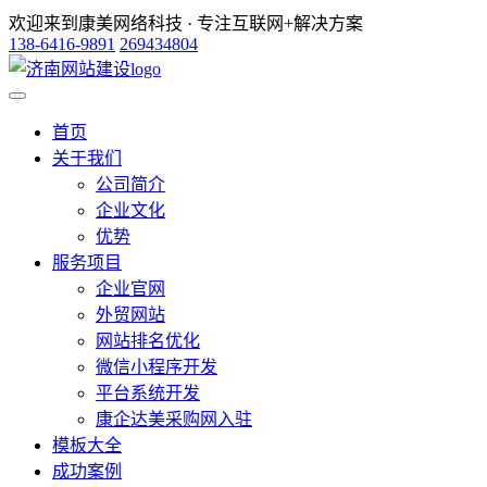
欢迎来到康美网络科技 · 专注互联网+解决方案
138-6416-9891
269434804
首页
关于我们
公司简介
企业文化
优势
服务项目
企业官网
外贸网站
网站排名优化
微信小程序开发
平台系统开发
康企达美采购网入驻
模板大全
成功案例