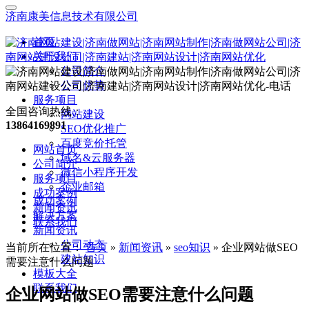
济南康美信息技术有限公司
首页
关于我们
公司简介
公司优势
服务项目
全国咨询热线：
网站建设
13864169891
SEO优化推广
百度竞价托管
网站首页
域名&云服务器
公司简介
微信小程序开发
服务项目
企业邮箱
成功案例
成功案例
新闻资讯
解决方案
联系我们
新闻资讯
公司动态
当前所在位置：
首页
»
新闻资讯
»
seo知识
»
企业网站做SEO
建站知识
需要注意什么问题
模板大全
联系我们
企业网站做SEO需要注意什么问题