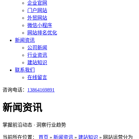
企业官网
门户网站
外贸网站
微信小程序
网站排名优化
新闻资讯
公司新闻
行业资讯
建站知识
联系我们
在线留言
咨询电话：
13864169891
新闻资讯
掌握前沿动态 · 洞察行业趋势
当前所在位置：
首页
»
新闻资讯
»
建站知识
»
网站运营分为