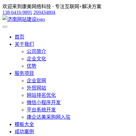
欢迎来到康美网络科技 · 专注互联网+解决方案
138-6416-9891
269434804
首页
关于我们
公司简介
企业文化
优势
服务项目
企业官网
外贸网站
网站排名优化
微信小程序开发
平台系统开发
康企达美采购网入驻
模板大全
成功案例