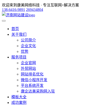
欢迎来到康美网络科技 · 专注互联网+解决方案
138-6416-9891
269434804
首页
关于我们
公司简介
企业文化
优势
服务项目
企业官网
外贸网站
网站排名优化
微信小程序开发
平台系统开发
康企达美采购网入驻
模板大全
成功案例