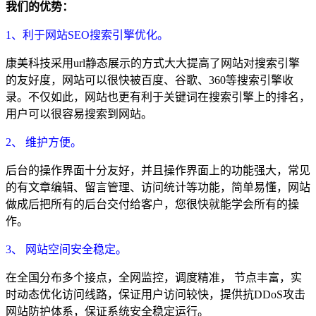
我们的优势：
1、利于网站SEO搜索引擎优化。
康美科技采用url静态展示的方式大大提高了网站对搜索引擎
的友好度，网站可以很快被百度、谷歌、360等搜索引擎收
录。不仅如此，网站也更有利于关键词在搜索引擎上的排名，
用户可以很容易搜索到网站。
2、 维护方便。
后台的操作界面十分友好，并且操作界面上的功能强大，常见
的有文章编辑、留言管理、访问统计等功能，简单易懂，网站
做成后把所有的后台交付给客户，您很快就能学会所有的操
作。
3、 网站空间安全稳定。
在全国分布多个接点，全网监控，调度精准， 节点丰富，实
时动态优化访问线路，保证用户访问较快，提供抗DDoS攻击
网站防护体系，保证系统安全稳定运行。