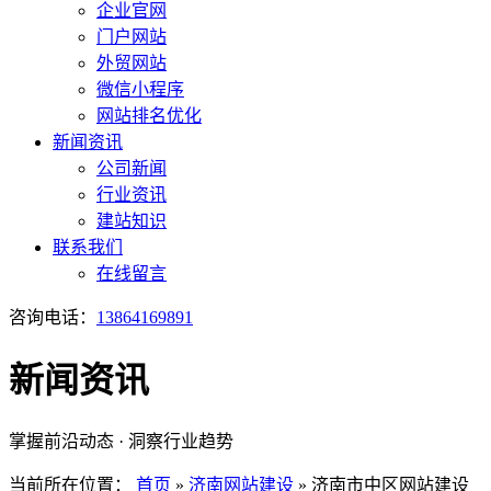
企业官网
门户网站
外贸网站
微信小程序
网站排名优化
新闻资讯
公司新闻
行业资讯
建站知识
联系我们
在线留言
咨询电话：
13864169891
新闻资讯
掌握前沿动态 · 洞察行业趋势
当前所在位置：
首页
»
济南网站建设
»
济南市中区网站建设_