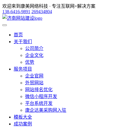
欢迎来到康美网络科技 · 专注互联网+解决方案
138-6416-9891
269434804
首页
关于我们
公司简介
企业文化
优势
服务项目
企业官网
外贸网站
网站排名优化
微信小程序开发
平台系统开发
康企达美采购网入驻
模板大全
成功案例