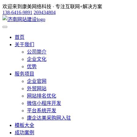
欢迎来到康美网络科技 · 专注互联网+解决方案
138-6416-9891
269434804
首页
关于我们
公司简介
企业文化
优势
服务项目
企业官网
外贸网站
网站排名优化
微信小程序开发
平台系统开发
康企达美采购网入驻
模板大全
成功案例