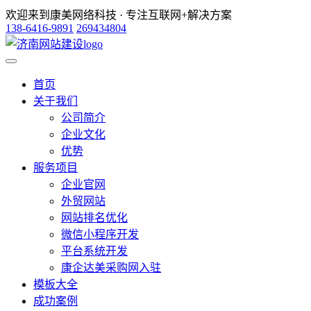
欢迎来到康美网络科技 · 专注互联网+解决方案
138-6416-9891
269434804
首页
关于我们
公司简介
企业文化
优势
服务项目
企业官网
外贸网站
网站排名优化
微信小程序开发
平台系统开发
康企达美采购网入驻
模板大全
成功案例