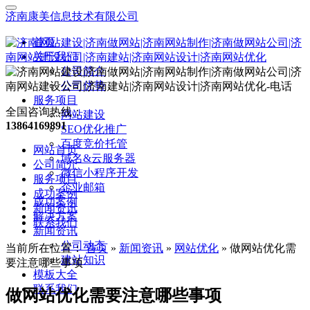
济南康美信息技术有限公司
首页
关于我们
公司简介
公司优势
服务项目
全国咨询热线：
网站建设
13864169891
SEO优化推广
百度竞价托管
网站首页
域名&云服务器
公司简介
微信小程序开发
服务项目
企业邮箱
成功案例
成功案例
新闻资讯
解决方案
联系我们
新闻资讯
公司动态
当前所在位置：
首页
»
新闻资讯
»
网站优化
»
做网站优化需
建站知识
要注意哪些事项
模板大全
联系我们
做网站优化需要注意哪些事项