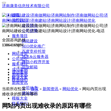
济南康美信息技术有限公司
首页
关于我们
公司简介
公司优势
服务项目
全国咨询热线：
网站建设
13864169891
SEO优化推广
百度竞价托管
网站首页
域名&云服务器
公司简介
微信小程序开发
服务项目
企业邮箱
成功案例
成功案例
新闻资讯
解决方案
联系我们
新闻资讯
公司动态
当前所在位置：
首页
»
新闻资讯
»
网站优化
»
网站内页出现
建站知识
难收录的原因有哪些
模板大全
联系我们
网站内页出现难收录的原因有哪些