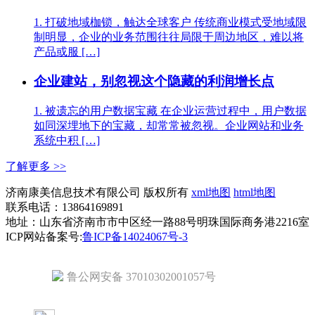
1. 打破地域枷锁，触达全球客户 传统商业模式受地域限
制明显，企业的业务范围往往局限于周边地区，难以将
产品或服 […]
企业建站，别忽视这个隐藏的利润增长点
1. 被遗忘的用户数据宝藏 在企业运营过程中，用户数据
如同深埋地下的宝藏，却常常被忽视。企业网站和业务
系统中积 […]
了解更多 >>
济南康美信息技术有限公司 版权所有
xml地图
html地图
联系电话：13864169891
地址：山东省济南市市中区经一路88号明珠国际商务港2216室
ICP网站备案号:
鲁ICP备14024067号-3
鲁公网安备 37010302001057号