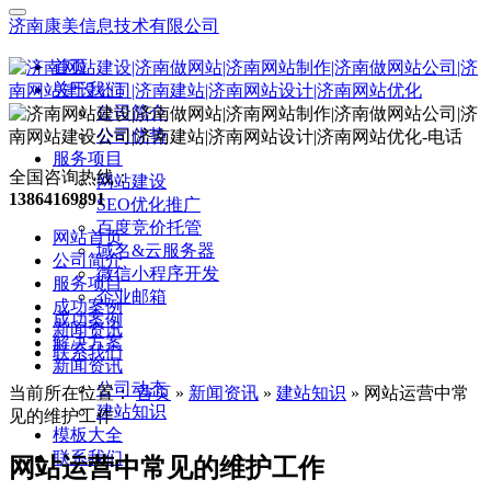
济南康美信息技术有限公司
首页
关于我们
公司简介
公司优势
服务项目
全国咨询热线：
网站建设
13864169891
SEO优化推广
百度竞价托管
网站首页
域名&云服务器
公司简介
微信小程序开发
服务项目
企业邮箱
成功案例
成功案例
新闻资讯
解决方案
联系我们
新闻资讯
公司动态
当前所在位置：
首页
»
新闻资讯
»
建站知识
»
网站运营中常
建站知识
见的维护工作
模板大全
联系我们
网站运营中常见的维护工作