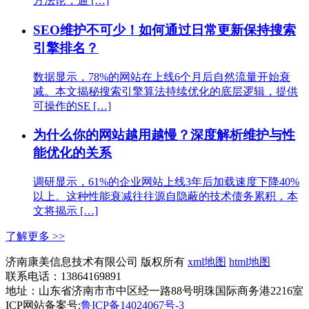
方法论，通 […]
SEO维护不可少！如何通过日常更新保持搜索
引擎排名？
数据显示，78%的网站在上线6个月后自然流量开始衰
减。本文揭秘搜索引擎算法持续优化的底层逻辑，提供
可操作的SE […]
为什么你的网站越用越慢？深度解析维护与性
能优化的关系
调研显示，61%的企业网站上线3年后加载速度下降40%
以上。这种性能衰减往往源自隐蔽的技术债务累积，本
文将揭示 […]
了解更多 >>
济南康美信息技术有限公司 版权所有
xml地图
html地图
联系电话：13864169891
地址：山东省济南市市中区经一路88号明珠国际商务港2216室
ICP网站备案号:
鲁ICP备14024067号-3