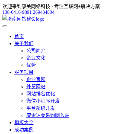
欢迎来到康美网络科技 · 专注互联网+解决方案
138-6416-9891
269434804
首页
关于我们
公司简介
企业文化
优势
服务项目
企业官网
外贸网站
网站排名优化
微信小程序开发
平台系统开发
康企达美采购网入驻
模板大全
成功案例