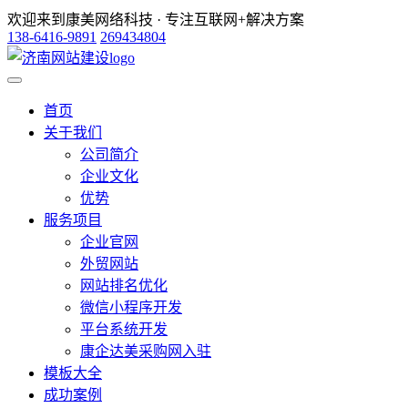
欢迎来到康美网络科技 · 专注互联网+解决方案
138-6416-9891
269434804
首页
关于我们
公司简介
企业文化
优势
服务项目
企业官网
外贸网站
网站排名优化
微信小程序开发
平台系统开发
康企达美采购网入驻
模板大全
成功案例