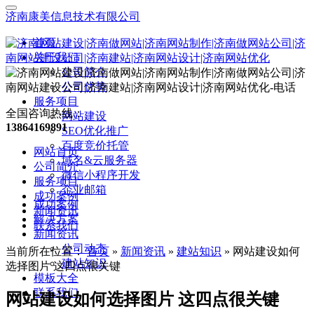
济南康美信息技术有限公司
首页
关于我们
公司简介
公司优势
服务项目
全国咨询热线：
网站建设
13864169891
SEO优化推广
百度竞价托管
网站首页
域名&云服务器
公司简介
微信小程序开发
服务项目
企业邮箱
成功案例
成功案例
新闻资讯
解决方案
联系我们
新闻资讯
公司动态
当前所在位置：
首页
»
新闻资讯
»
建站知识
»
网站建设如何
建站知识
选择图片 这四点很关键
模板大全
联系我们
网站建设如何选择图片 这四点很关键