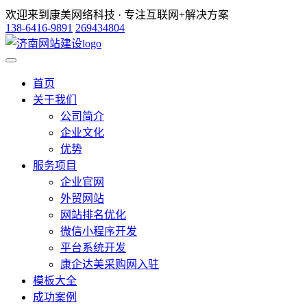
欢迎来到康美网络科技 · 专注互联网+解决方案
138-6416-9891
269434804
首页
关于我们
公司简介
企业文化
优势
服务项目
企业官网
外贸网站
网站排名优化
微信小程序开发
平台系统开发
康企达美采购网入驻
模板大全
成功案例