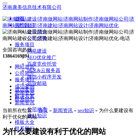
济南康美信息技术有限公司
首页
关于我们
公司简介
公司优势
服务项目
全国咨询热线：
网站建设
13864169891
SEO优化推广
百度竞价托管
网站首页
域名&云服务器
公司简介
微信小程序开发
服务项目
企业邮箱
成功案例
成功案例
新闻资讯
解决方案
联系我们
新闻资讯
公司动态
当前所在位置：
首页
»
新闻资讯
»
seo知识
»
为什么要建设有
建站知识
利于优化的网站
模板大全
联系我们
为什么要建设有利于优化的网站