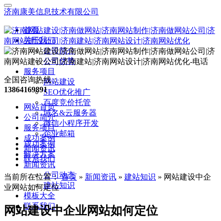
济南康美信息技术有限公司
首页
关于我们
公司简介
公司优势
服务项目
全国咨询热线：
网站建设
13864169891
SEO优化推广
百度竞价托管
网站首页
域名&云服务器
公司简介
微信小程序开发
服务项目
企业邮箱
成功案例
成功案例
新闻资讯
解决方案
联系我们
新闻资讯
公司动态
当前所在位置：
首页
»
新闻资讯
»
建站知识
»
网站建设中企
建站知识
业网站如何定位
模板大全
联系我们
网站建设中企业网站如何定位