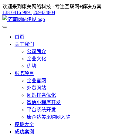
欢迎来到康美网络科技 · 专注互联网+解决方案
138-6416-9891
269434804
首页
关于我们
公司简介
企业文化
优势
服务项目
企业官网
外贸网站
网站排名优化
微信小程序开发
平台系统开发
康企达美采购网入驻
模板大全
成功案例