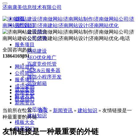
济南康美信息技术有限公司
首页
关于我们
公司简介
公司优势
服务项目
全国咨询热线：
网站建设
13864169891
SEO优化推广
百度竞价托管
网站首页
域名&云服务器
公司简介
微信小程序开发
服务项目
企业邮箱
成功案例
成功案例
新闻资讯
解决方案
联系我们
新闻资讯
公司动态
当前所在位置：
首页
»
新闻资讯
»
建站知识
»
友情链接是一
建站知识
种最重要的外链
模板大全
联系我们
友情链接是一种最重要的外链