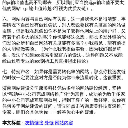
的pr输出值也高不到哪去，所以我们应当挑选pr输出值不要太
低的网站（pr输出值跨越3可视为优质友链）。
六、网站内容与自己网站有关度，这一点我也不是很清楚，事
实情况下自己没有做过尝试，别人都说要找有关度高的网站做
友链，但是我在想假如你不是为了获得他网站上的用户群，又
有若干好多大的区别呢？你也能够这么想，那么多发外链的他
们发的处所和自己网站有关度能有多高？小我愚见，望有前提
的人能够做实验。（为什么我老提做实验，因为我们都是草
根，没法子知道seo搜索引擎官方的设法，这种问题又不成能
经由过程专业的seo剖析工具直接得出结论）
七、特别声名：如果你是需要转化率的网站，那么你挑选友链
的时候一定要注意对方是否能为你带来流量转化，这很重要。
济南网站建设公司康美科技凭借多年的网站建设经历，坚持
以“帮助中小公司完成网络推广化”为宗旨，成功的为数千多家
的中小公司完成互联网盈利，得到了客户的一致好评。如你有
任何关于网站建设的疑问，请立即点击咨询康美科技资深推广
专家，咱们会具体为你一一解答你心中的疑难。
本文标签
：
友情链接
外链
网站内容