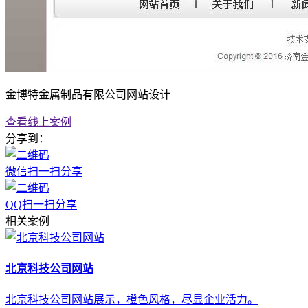
金博特金属制品有限公司网站设计
查看线上案例
分享到：
微信扫一扫分享
QQ扫一扫分享
相关案例
北京科技公司网站
北京科技公司网站展示，橙色风格，尽显企业活力。