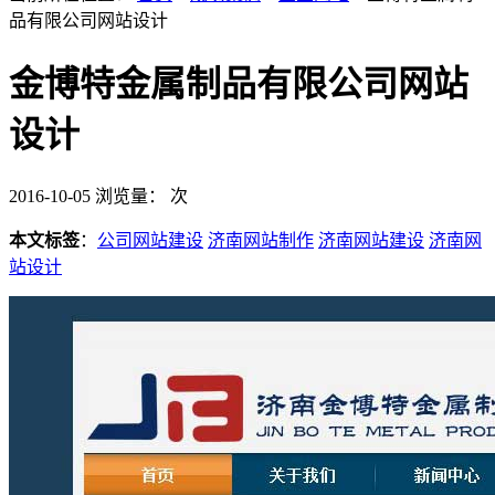
品有限公司网站设计
金博特金属制品有限公司网站
设计
2016-10-05
浏览量：
次
本文标签
：
公司网站建设
济南网站制作
济南网站建设
济南网
站设计