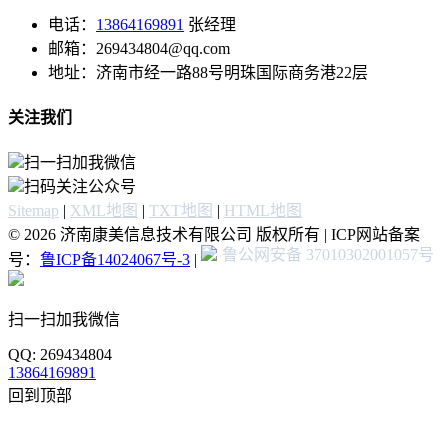
电话：
13864169891
张经理
邮箱：269434804@qq.com
地址：济南市经一路88号明珠国际商务港22层
关注我们
扫一扫加我微信
扫码关注公众号
Sitemap
|
XML地图
|
TXT地图
|
HTML地图
© 2026 济南康美信息技术有限公司 版权所有 | ICP网站备案
鲁公网安备 37010302001057号
号：
鲁ICP备14024067号-3
|
扫一扫加我微信
QQ: 269434804
13864169891
回到顶部