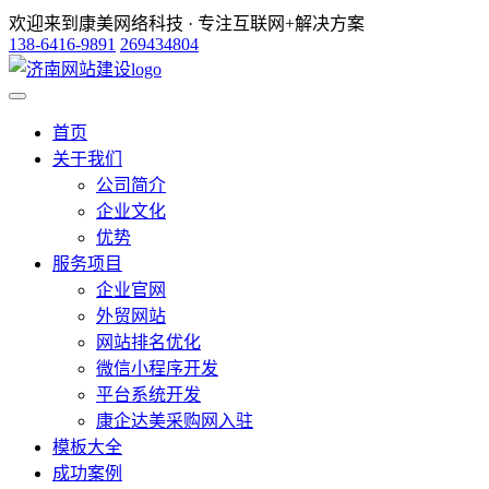
欢迎来到康美网络科技 · 专注互联网+解决方案
138-6416-9891
269434804
首页
关于我们
公司简介
企业文化
优势
服务项目
企业官网
外贸网站
网站排名优化
微信小程序开发
平台系统开发
康企达美采购网入驻
模板大全
成功案例