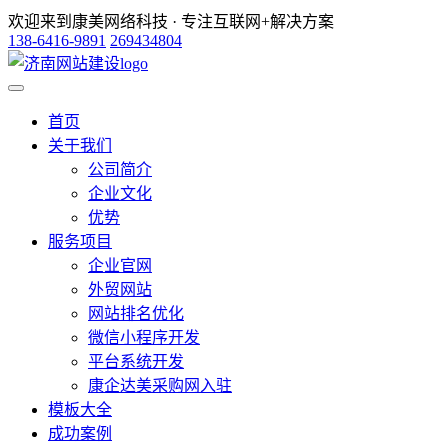
欢迎来到康美网络科技 · 专注互联网+解决方案
138-6416-9891
269434804
首页
关于我们
公司简介
企业文化
优势
服务项目
企业官网
外贸网站
网站排名优化
微信小程序开发
平台系统开发
康企达美采购网入驻
模板大全
成功案例