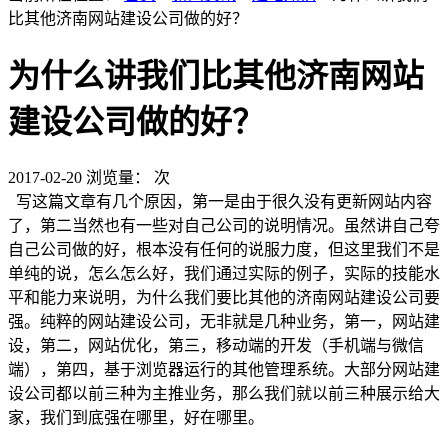
比其他济南网站建设公司做的好？
为什么讲我们比其他济南网站
建设公司做的好？
2017-02-20
浏览量：
次
写这篇文章有几个原因，第一是由于很久没有更新网站内容
了，第二当然也有一些对自己公司的说明情况。虽然讲自己夸
自己公司做的好，根本没有任何的说服力度，但这里我们不是
单纯的说，怎么怎么好，我们通过实际的例子，实际的技能水
平和能力来说明，为什么我们要比其他的济南网站建设公司要
强。纯粹的网站建设公司，无非就是几种业务，第一，网站建
设，第二，网站优化，第三，移动端的开发（手机端与微信
端），第四，基于浏览器运行的其他管理系统。大部分网站建
设公司都以前三种为主推业务，那么我们就以前三种展示给大
家，我们到底强在哪里，好在哪里。