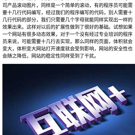
司产品滚动图片，同样是一个简单的滚动，有的程序员可能需
要十几行代码编写，经过我们的程序编写的代码，别人需要十
几行代码的部分，我们只需要几个字母就能同样实现出一样的
效果出来。这样对以后的扩展性做到了很好的基础。试想如果
一个网站有很多动态效果，对于一个没有经过专业培训的程序
员来说，可能需要十几行去实现，那么同样的页面，体积就会
变大，体积变大网站打开速度就会受到影响，网站的安全性也
会随之降低，网站的稳定性同样受到了干扰。