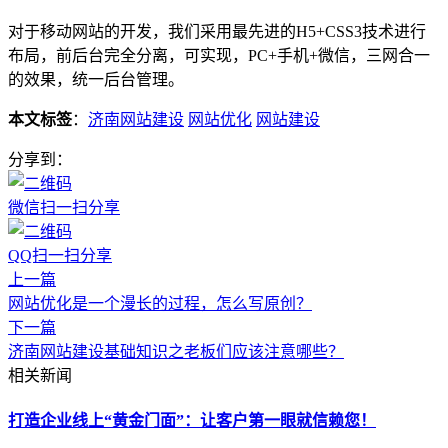
对于移动网站的开发，我们采用最先进的H5+CSS3技术进行
布局，前后台完全分离，可实现，PC+手机+微信，三网合一
的效果，统一后台管理。
本文标签
：
济南网站建设
网站优化
网站建设
分享到：
微信扫一扫分享
QQ扫一扫分享
上一篇
网站优化是一个漫长的过程，怎么写原创？
下一篇
济南网站建设基础知识之老板们应该注意哪些？
相关新闻
打造企业线上“黄金门面”：让客户第一眼就信赖您！