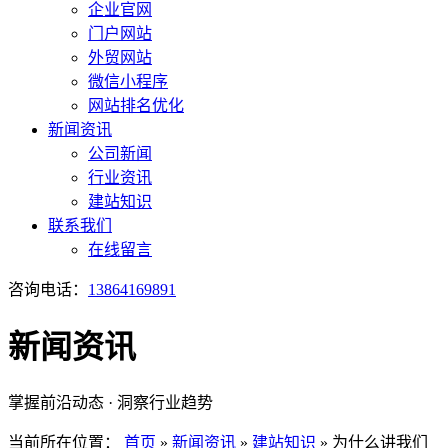
企业官网
门户网站
外贸网站
微信小程序
网站排名优化
新闻资讯
公司新闻
行业资讯
建站知识
联系我们
在线留言
咨询电话：
13864169891
新闻资讯
掌握前沿动态 · 洞察行业趋势
当前所在位置：
首页
»
新闻资讯
»
建站知识
»
为什么讲我们