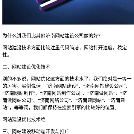
为什么讲我们比其他济南网站建设公司做的好？
网站建设技术方面比较注重代码简洁，网站打开速度，稳定
性。
二、网站建设优化技术
别的不多说，网站优化这方面的技术水平，我们绝对是一等一
的厉害。实例说话，“济南网站建设”、“济南网站建设公司”、
“济南网站制作”、“济南网站制作公司”、“济南做网站”、“济
南做网站公司”、“济南网络公司”、“济南建网站”、“济南建
站”，等等词，我们都保持在搜索引擎的比较好的位置。
网站建设优化技术绝
三、网站建设移动端开发与推广