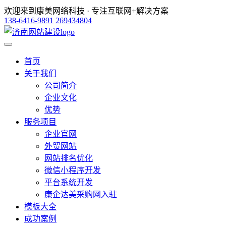
欢迎来到康美网络科技 · 专注互联网+解决方案
138-6416-9891
269434804
首页
关于我们
公司简介
企业文化
优势
服务项目
企业官网
外贸网站
网站排名优化
微信小程序开发
平台系统开发
康企达美采购网入驻
模板大全
成功案例