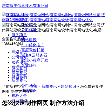
济南康美信息技术有限公司
首页
关于我们
公司简介
公司优势
服务项目
全国咨询热线：
网站建设
13864169891
SEO优化推广
百度竞价托管
网站首页
域名&云服务器
公司简介
微信小程序开发
服务项目
企业邮箱
成功案例
成功案例
新闻资讯
解决方案
联系我们
新闻资讯
公司动态
当前所在位置：
首页
»
新闻资讯
»
建站知识
»
怎么快速制作
建站知识
网页 制作方法介绍
模板大全
联系我们
怎么快速制作网页 制作方法介绍