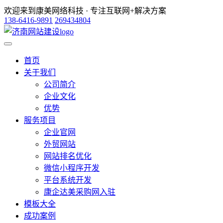
欢迎来到康美网络科技 · 专注互联网+解决方案
138-6416-9891
269434804
首页
关于我们
公司简介
企业文化
优势
服务项目
企业官网
外贸网站
网站排名优化
微信小程序开发
平台系统开发
康企达美采购网入驻
模板大全
成功案例