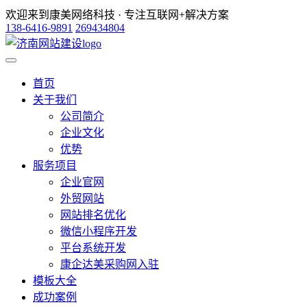
欢迎来到康美网络科技 · 专注互联网+解决方案
138-6416-9891
269434804
首页
关于我们
公司简介
企业文化
优势
服务项目
企业官网
外贸网站
网站排名优化
微信小程序开发
平台系统开发
康企达美采购网入驻
模板大全
成功案例