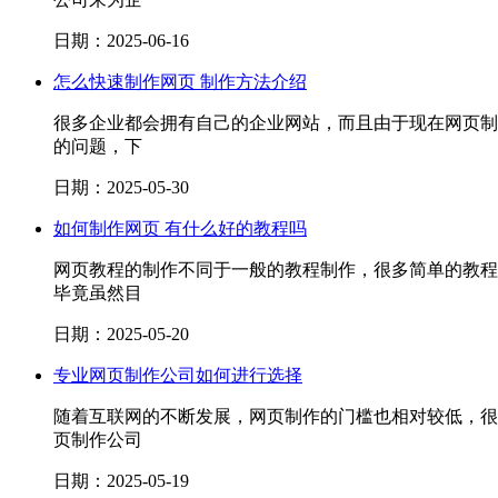
日期：2025-06-16
怎么快速制作网页 制作方法介绍
很多企业都会拥有自己的企业网站，而且由于现在网页制
的问题，下
日期：2025-05-30
如何制作网页 有什么好的教程吗
网页教程的制作不同于一般的教程制作，很多简单的教程
毕竟虽然目
日期：2025-05-20
专业网页制作公司如何进行选择
随着互联网的不断发展，网页制作的门槛也相对较低，很
页制作公司
日期：2025-05-19