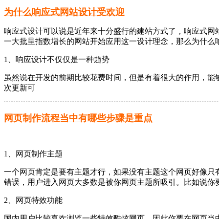
为什么响应式网站设计受欢迎
响应式设计可以说是近年来十分盛行的建站方式了，响应式网
一大批呈指数增长的网站开始应用这一设计理念，那么为什么
1、响应设计不仅仅是一种趋势
虽然说在开发的前期比较花费时间，但是有着很大的作用，能
次更新可
网页制作流程当中有哪些步骤是重点
1、网页制作主题
一个网页肯定是要有主题才行，如果没有主题这个网页好像只
错误，用户进入网页大多数是被你网页主题所吸引。比如说你
2、网页特效功能
国内用户比较喜欢浏览一些特效酷炫网页，因此你要在网页当