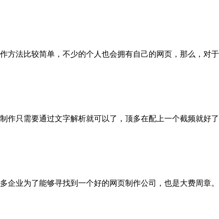
作方法比较简单，不少的个人也会拥有自己的网页，那么，对于
制作只需要通过文字解析就可以了，顶多在配上一个截频就好了
多企业为了能够寻找到一个好的网页制作公司，也是大费周章。