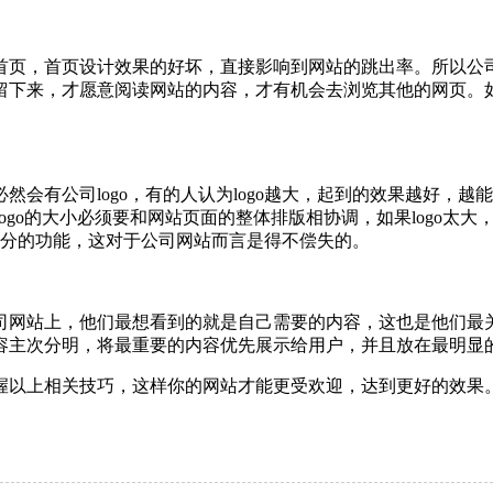
首页，首页设计效果的好坏，直接影响到网站的跳出率。所以公
留下来，才愿意阅读网站的内容，才有机会去浏览其他的网页。
会有公司logo，有的人认为logo越大，起到的效果越好，
Logo的大小必须要和网站页面的整体排版相协调，如果logo
他部分的功能，这对于公司网站而言是得不偿失的。
司网站上，他们最想看到的就是自己需要的内容，这也是他们最
容主次分明，将最重要的内容优先展示给用户，并且放在最明显
握以上相关技巧，这样你的网站才能更受欢迎，达到更好的效果