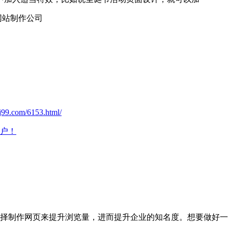
网站制作公司
j99.com/6153.html/
户！
择制作网页来提升浏览量，进而提升企业的知名度。想要做好一