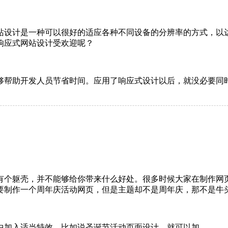
站设计是一种可以很好的适应各种不同设备的分辨率的方式，以
响应式网站设计受欢迎呢？
够帮助开发人员节省时间。应用了响应式设计以后，就没必要同时
有个躯壳，并不能够给你带来什么好处。很多时候大家在制作网
要制作一个周年庆活动网页，但是主题却不是周年庆，那不是牛
中加入适当特效，比如说圣诞节活动页面设计，就可以加