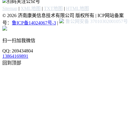
扫码关注公众号
Sitemap
|
XML地图
|
TXT地图
|
HTML地图
© 2026 济南康美信息技术有限公司 版权所有 | ICP网站备案
鲁公网安备 37010302001057号
号：
鲁ICP备14024067号-3
|
扫一扫加我微信
QQ: 269434804
13864169891
回到顶部