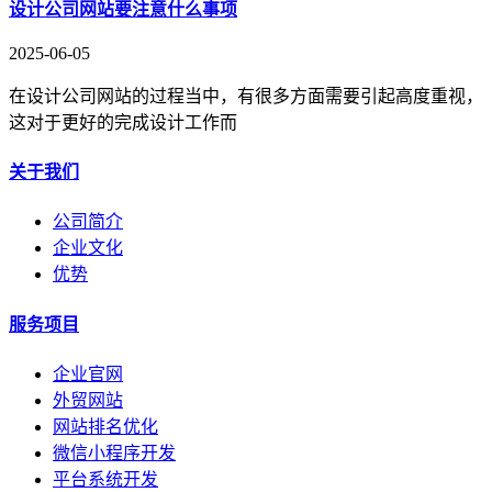
设计公司网站要注意什么事项
2025-06-05
在设计公司网站的过程当中，有很多方面需要引起高度重视，
这对于更好的完成设计工作而
关于我们
公司简介
企业文化
优势
服务项目
企业官网
外贸网站
网站排名优化
微信小程序开发
平台系统开发