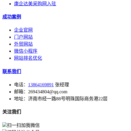
康企达美采购网入驻
成功案例
企业官网
门户网站
外贸网站
微信小程序
网站排名优化
联系我们
电话：
13864169891
张经理
邮箱：269434804@qq.com
地址：济南市经一路88号明珠国际商务港22层
关注我们
扫一扫加我微信