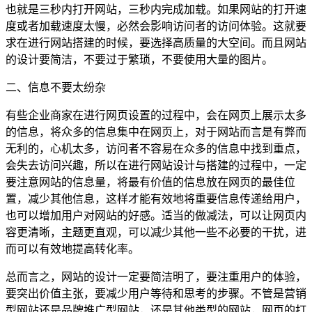
也就是三秒内打开网站，三秒内完成加载。如果网站的打开速
度或者加载速度太慢，必然会影响访问者的访问体验。这就要
求在进行网站搭建的时候，要选择高质量的大空间。而且网站
的设计要简洁，不要过于繁琐，不要使用大量的图片。
二、信息不要太纷杂
有些企业商家在进行网页设置的过程中，会在网页上展示太多
的信息，将众多的信息集中在网页上，对于网站而言是有弊而
无利的，心机太多，访问者不容易在众多的信息中找到重点，
会失去访问兴趣，所以在进行网站设计与搭建的过程中，一定
要注意网站的信息量，将最有价值的信息放在网页的最佳位
置，减少其他信息，这样才能有效地将重要信息传递给用户，
也可以增加用户对网站的好感。适当的做减法，可以让网页内
容更清晰，主题更直观，可以减少其他一些不必要的干扰，进
而可以有效地提高转化率。
总而言之，网站的设计一定要简洁明了，要注重用户的体验，
要突出价值主张，要减少用户等待和思考的步骤。不管是营销
型网站还是品牌推广型网站，还是其他类型的网站，网页的打