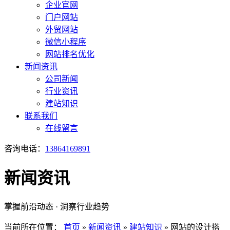
企业官网
门户网站
外贸网站
微信小程序
网站排名优化
新闻资讯
公司新闻
行业资讯
建站知识
联系我们
在线留言
咨询电话：
13864169891
新闻资讯
掌握前沿动态 · 洞察行业趋势
当前所在位置：
首页
»
新闻资讯
»
建站知识
»
网站的设计搭