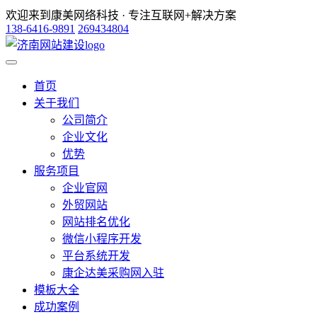
欢迎来到康美网络科技 · 专注互联网+解决方案
138-6416-9891
269434804
首页
关于我们
公司简介
企业文化
优势
服务项目
企业官网
外贸网站
网站排名优化
微信小程序开发
平台系统开发
康企达美采购网入驻
模板大全
成功案例