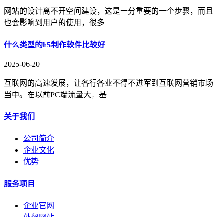
网站的设计离不开空间建设，这是十分重要的一个步骤，而且
也会影响到用户的使用，很多
什么类型的h5制作软件比较好
2025-06-20
互联网的高速发展，让各行各业不得不进军到互联网营销市场
当中。在以前PC端流量大，基
关于我们
公司简介
企业文化
优势
服务项目
企业官网