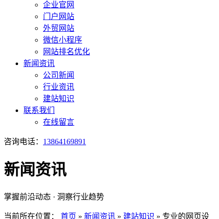
企业官网
门户网站
外贸网站
微信小程序
网站排名优化
新闻资讯
公司新闻
行业资讯
建站知识
联系我们
在线留言
咨询电话：
13864169891
新闻资讯
掌握前沿动态 · 洞察行业趋势
当前所在位置：
首页
»
新闻资讯
»
建站知识
»
专业的网页设