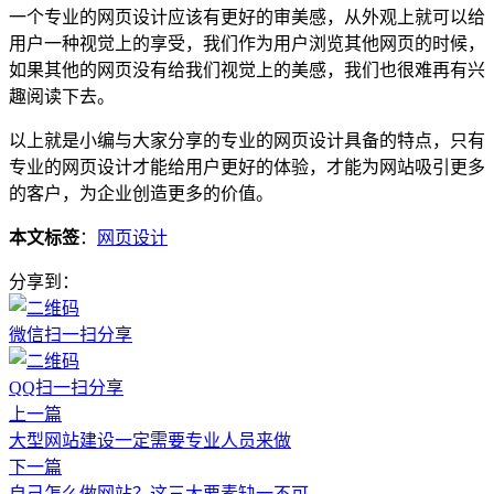
一个专业的网页设计应该有更好的审美感，从外观上就可以给
用户一种视觉上的享受，我们作为用户浏览其他网页的时候，
如果其他的网页没有给我们视觉上的美感，我们也很难再有兴
趣阅读下去。
以上就是小编与大家分享的专业的网页设计具备的特点，只有
专业的网页设计才能给用户更好的体验，才能为网站吸引更多
的客户，为企业创造更多的价值。
本文标签
：
网页设计
分享到：
微信扫一扫分享
QQ扫一扫分享
上一篇
大型网站建设一定需要专业人员来做
下一篇
自己怎么做网站？这三大要素缺一不可