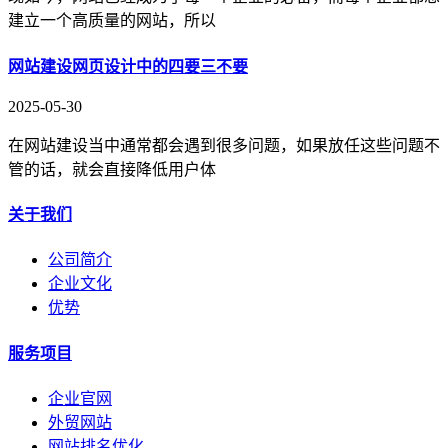
建立一个高质量的网站，所以
网站建设网页设计中的四要三不要
2025-05-30
在网站建设当中通常都会遇到很多问题，如果放任这些问题不
管的话，就会直接降低用户体
关于我们
公司简介
企业文化
优势
服务项目
企业官网
外贸网站
网站排名优化