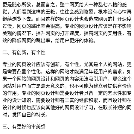
更是随心所欲，总而言之，整个网页给人一种乱七八糟的感
觉，人们看到这样的王艳，往往会感到眩晕，根本没有心情再
继续浏览下去。而且这样的网页设计也会造成网页的打开速度
过慢，网页的跳出率会很高。专业的网页设计应该是在不影响
美观的情况下，提升网页的打开速度，提高网页的实用性，有
效的降低网页的跳出率，给用户更好的体验。
二、有创新，有个性
专业的网页设计应该有创新，有个性，尤其是个人的网站，更
是需要凸显个性化，这样的网站才能满足年轻用户的需求，如
果一个网站的网页设计和网页的内容无法吸引用户，那么这个
网站对用户而言是毫无意义的，也不可能为建立者提供有价值
的作用。专业的网页设计师需要设计者具备一定的艺术性和专
业的设计知识，需要设计师有丰富的经验积累，而且设计师在
设计的时候也应该向其他好的网页设计学习，在取长补短的同
时，发挥自己的特长。
三、有更好的审美感