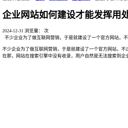
企业网站如何建设才能发挥用
2024-12-31
浏览量：
次
不少企业为了做互联网营销，于是就建设了一个官方网站，不
不少企业为了做互联网营销，于是就建设了一个官方网站，不
在那，网站在搜索引擎中没有收录，用户自然是无法搜索到企