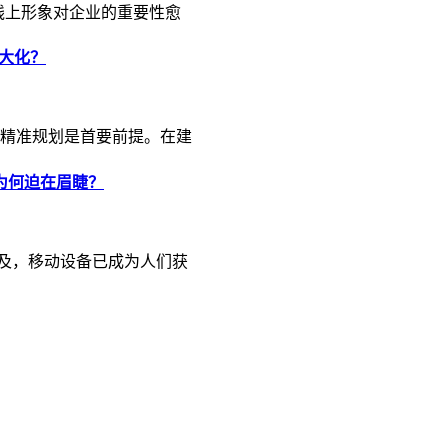
，线上形象对企业的重要性愈
最大化？
化，精准规划是首要前提。在建
为何迫在眉睫？
及，移动设备已成为人们获