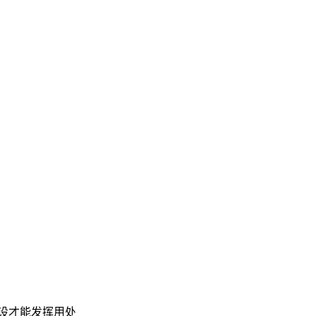
设才能发挥用处